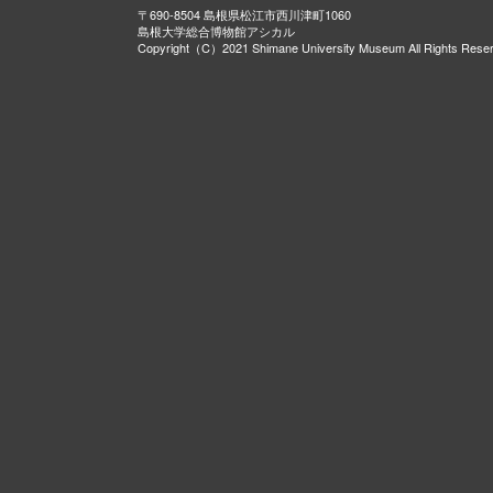
〒690-8504 島根県松江市西川津町1060
島根大学総合博物館アシカル
Copyright（C）2021 Shimane University Museum All Rights Rese