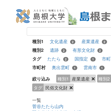
文化遺産
産業遺産
種別1
2
2
遺跡
有形文化財
種別2
2
2
たたら
国指定
市
タグ
2
1
奥出雲町
雲南市
市町村
1
1
種別1
産業遺産
種別2
絞り込み
タグ
民俗文化財
一覧
菅谷たたら山内