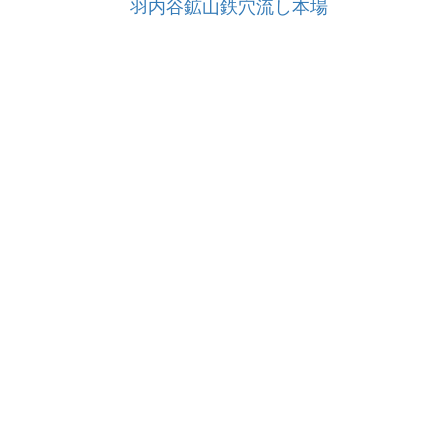
羽内谷鉱山鉄穴流し本場