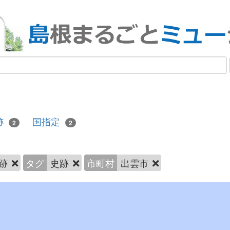
跡
国指定
2
2
跡
タグ
史跡
市町村
出雲市