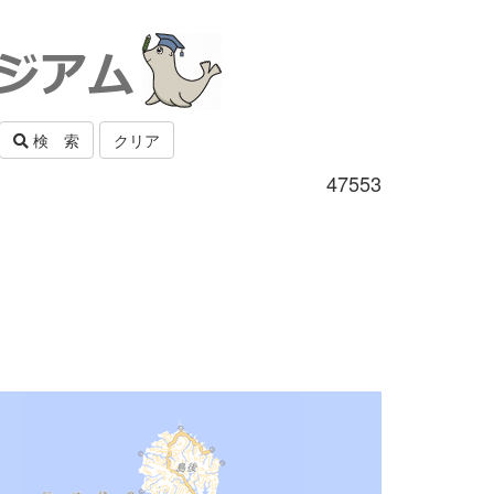
検 索
クリア
47553