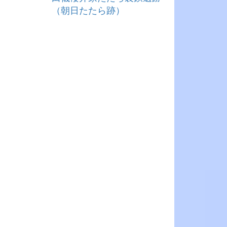
（朝日たたら跡）