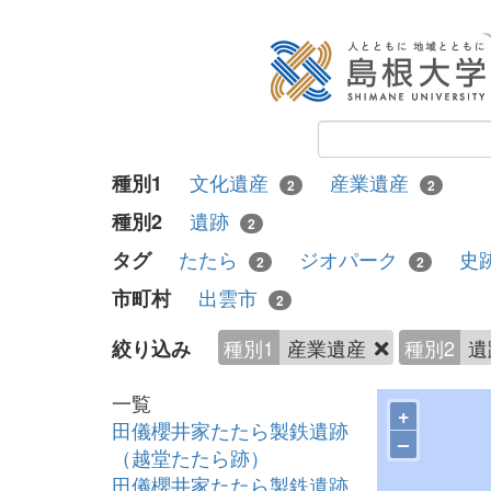
文化遺産
産業遺産
種別1
2
2
遺跡
種別2
2
たたら
ジオパーク
史
タグ
2
2
出雲市
市町村
2
種別1
産業遺産
種別2
遺
絞り込み
一覧
+
田儀櫻井家たたら製鉄遺跡
–
（越堂たたら跡）
田儀櫻井家たたら製鉄遺跡