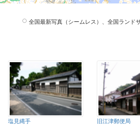
全国最新写真（シームレス）、全国ランド
塩見縄手
旧江津郵便局