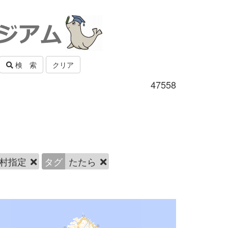
検 索
クリア
47558
村指定
タグ
たたら