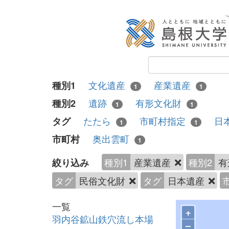
文化遺産
産業遺産
種別1
1
1
遺跡
有形文化財
種別2
1
1
たたら
市町村指定
日
タグ
1
1
奥出雲町
市町村
1
種別1
産業遺産
種別2
有
絞り込み
タグ
民俗文化財
タグ
日本遺産
一覧
+
羽内谷鉱山鉄穴流し本場
–