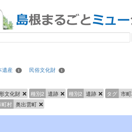
本遺産
民俗文化財
1
1
形文化財
種別2
遺跡
種別2
遺跡
タグ
市町
市町村
奥出雲町