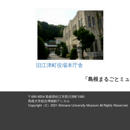
旧江津町役場本庁舎
「島根まるごとミュ
〒690-8504 島根県松江市西川津町1060
島根大学総合博物館アシカル
Copyright（C）2021 Shimane University Museum All Rights Reserved.