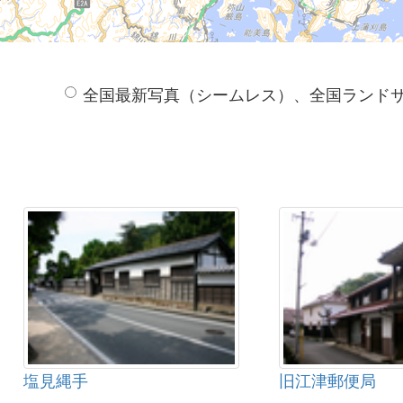
全国最新写真（シームレス）、全国ランド
塩見縄手
旧江津郵便局