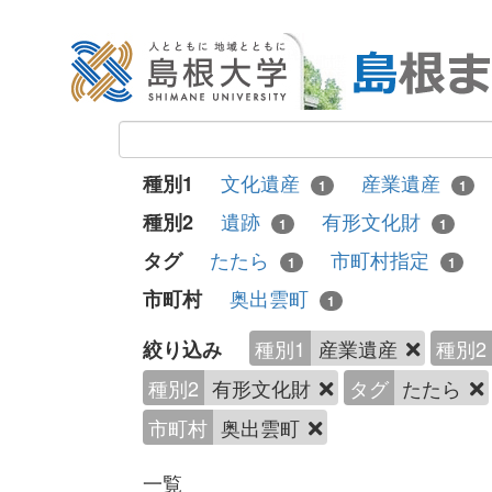
文化遺産
産業遺産
種別1
1
1
遺跡
有形文化財
種別2
1
1
たたら
市町村指定
タグ
1
1
奥出雲町
市町村
1
種別1
産業遺産
種別2
絞り込み
種別2
有形文化財
タグ
たたら
市町村
奥出雲町
一覧