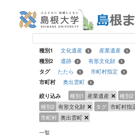
文化遺産
産業遺産
種別1
1
1
遺跡
有形文化財
種別2
1
1
たたら
市町村指定
タグ
1
1
奥出雲町
市町村
1
種別1
産業遺産
種別2
絞り込み
種別2
有形文化財
タグ
市町村指
市町村
奥出雲町
一覧