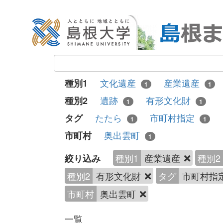
文化遺産
産業遺産
種別1
1
1
遺跡
有形文化財
種別2
1
1
たたら
市町村指定
タグ
1
1
奥出雲町
市町村
1
種別1
産業遺産
種別2
絞り込み
種別2
有形文化財
タグ
市町村指
市町村
奥出雲町
一覧