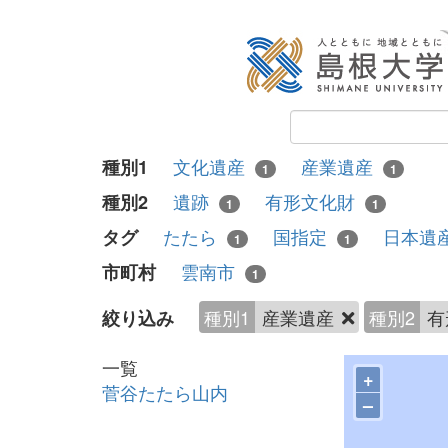
文化遺産
産業遺産
種別1
1
1
遺跡
有形文化財
種別2
1
1
たたら
国指定
日本遺
タグ
1
1
雲南市
市町村
1
種別1
産業遺産
種別2
有
絞り込み
一覧
+
菅谷たたら山内
–