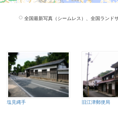
全国最新写真（シームレス）、全国ランド
塩見縄手
旧江津郵便局