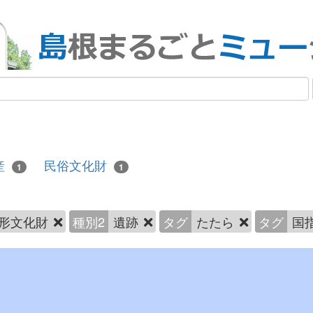
産
民俗文化財
1
1
形文化財
種別2
遺跡
タグ
たたら
タグ
国