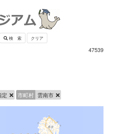
検 索
クリア
47539
指定
市町村
雲南市