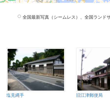
全国最新写真（シームレス）、全国ランド
塩見縄手
旧江津郵便局