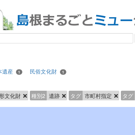
本遺産
民俗文化財
1
1
形文化財
種別2
遺跡
タグ
市町村指定
タグ