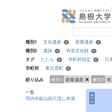
文化遺産
産業遺産
種別1
1
1
遺跡
有形文化財
種別2
1
1
たたら
市町村指定
日
タグ
1
1
奥出雲町
市町村
1
種別1
産業遺産
種別2
有
絞り込み
一覧
+
羽内谷鉱山鉄穴流し本場
–