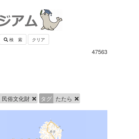
検 索
クリア
47563
民俗文化財
タグ
たたら