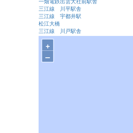
一畑電鉄出雲大社前駅舎
三江線 川平駅舎
三江線 宇都井駅
松江大橋
三江線 川戸駅舎
ＪＲ山陰本線 乃木駅舎
+
羅漢町橋
旧大社駅 本屋
–
築立暗渠（つきたてあんきょ）
ＪＲ山陰本線 折居駅舎
ＪＲ山陰本線 岡見駅舎