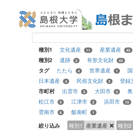
文化遺産
産業遺産
種別1
11
45
遺跡
有形文化財
種別2
2
45
たたら
世界遺産
タグ
4
1
日本遺産
民俗文化財
登録
4
3
出雲市
大田市
市町村
3
3
松江市
江津市
浜田市
5
2
10
雲南市
飯南町
6
1
種別1
産業遺産
種別2
絞り込み