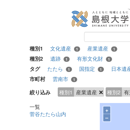
文化遺産
産業遺産
種別1
1
1
遺跡
有形文化財
種別2
1
1
たたら
国指定
日本遺
タグ
1
1
雲南市
市町村
1
種別1
産業遺産
種別2
有
絞り込み
一覧
+
菅谷たたら山内
–