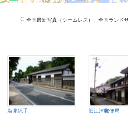
全国最新写真（シームレス）、全国ランド
塩見縄手
旧江津郵便局