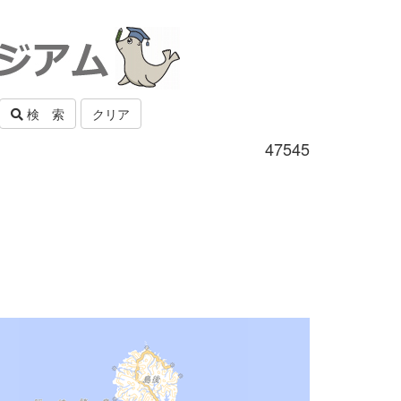
検 索
クリア
47545