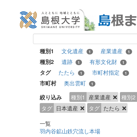
文化遺産
産業遺産
種別1
1
1
遺跡
有形文化財
種別2
1
1
たたら
市町村指定
タグ
1
1
奥出雲町
市町村
1
種別1
産業遺産
種別2
絞り込み
タグ
日本遺産
タグ
たたら
一覧
羽内谷鉱山鉄穴流し本場