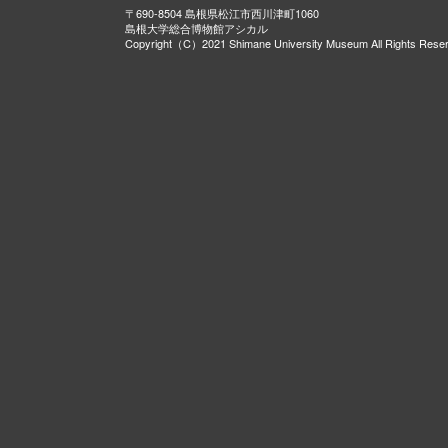
〒690-8504 島根県松江市西川津町1060
島根大学総合博物館アシカル
Copyright（C）2021 Shimane University Museum All Rights Rese