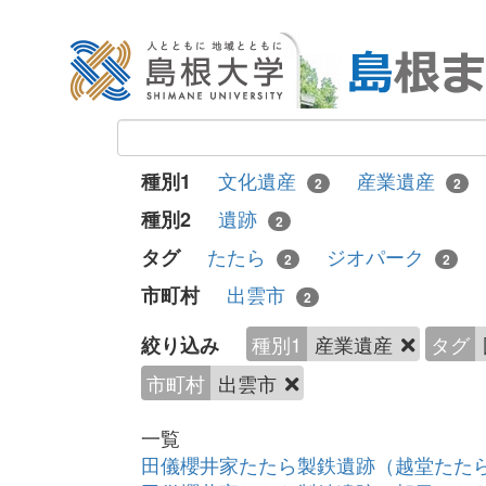
文化遺産
産業遺産
種別1
2
2
遺跡
種別2
2
たたら
ジオパーク
タグ
2
2
出雲市
市町村
2
種別1
産業遺産
タグ
絞り込み
市町村
出雲市
一覧
田儀櫻井家たたら製鉄遺跡（越堂たた