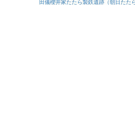
田儀櫻井家たたら製鉄遺跡（朝日たた