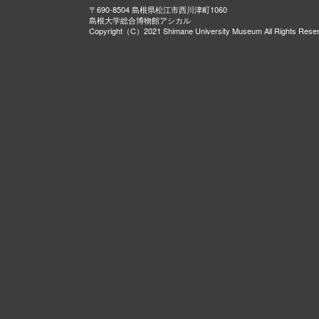
〒690-8504 島根県松江市西川津町1060
島根大学総合博物館アシカル
Copyright（C）2021 Shimane University Museum All Rights Rese