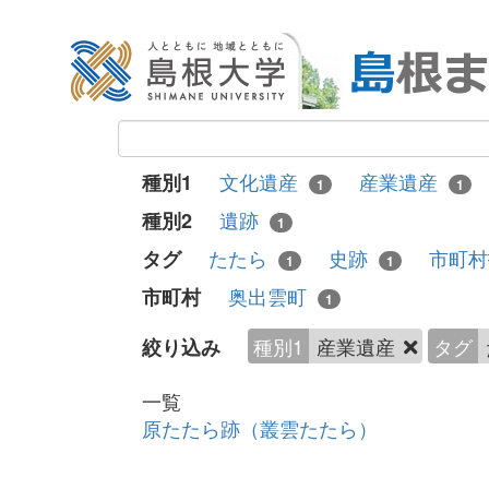
文化遺産
産業遺産
種別1
1
1
遺跡
種別2
1
たたら
史跡
市町
タグ
1
1
奥出雲町
市町村
1
種別1
産業遺産
タグ
絞り込み
一覧
原たたら跡（叢雲たたら）