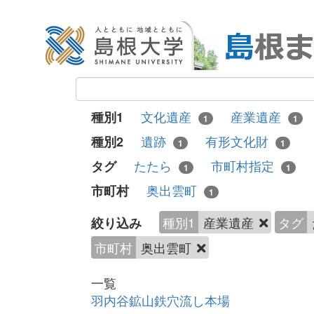
文化遺産
産業遺産
種別1
1
1
遺跡
有形文化財
種別2
1
1
たたら
市町村指定
タグ
1
1
奥出雲町
市町村
1
種別1
産業遺産
タグ
絞り込み
市町村
奥出雲町
一覧
羽内谷鉱山鉄穴流し本場