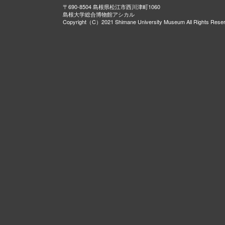
〒690-8504 島根県松江市西川津町1060
島根大学総合博物館アシカル
Copyright（C）2021 Shimane University Museum All Rights Rese