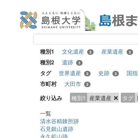
文化遺産
産業遺産
種別1
3
3
遺跡
種別2
3
世界遺産
史跡
国
タグ
3
3
大田市
市町村
3
種別1
産業遺産
タグ
絞り込み
一覧
清水谷精錬所跡
石見銀山遺跡
永久鉱山跡