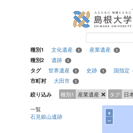
文化遺産
産業遺産
種別1
1
1
遺跡
種別2
1
世界遺産
史跡
国指定
タグ
1
1
大田市
市町村
1
種別1
産業遺産
タグ
日
絞り込み
一覧
+
石見銀山遺跡
–