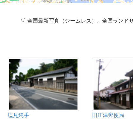
全国最新写真（シームレス）、全国ランド
塩見縄手
旧江津郵便局