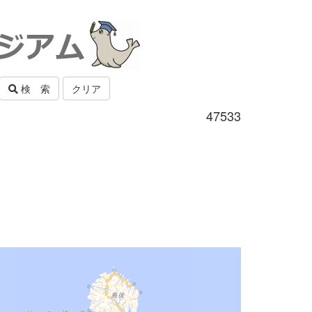
検 索
クリア
47533