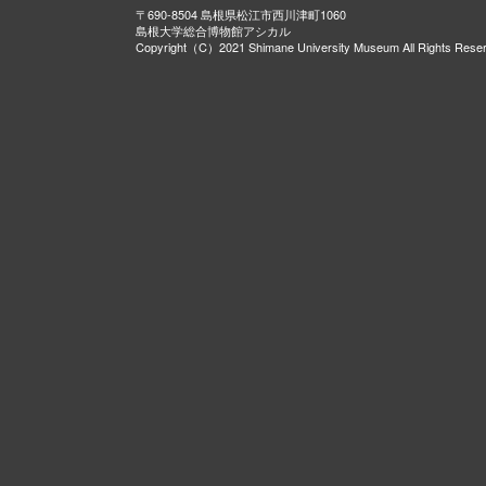
〒690-8504 島根県松江市西川津町1060
島根大学総合博物館アシカル
Copyright（C）2021 Shimane University Museum All Rights Rese