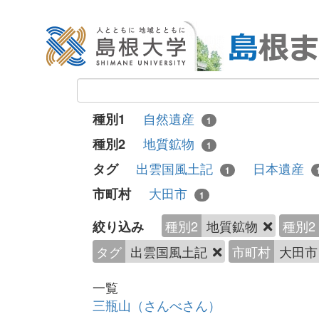
自然遺産
種別1
1
地質鉱物
種別2
1
出雲国風土記
日本遺産
タグ
1
大田市
市町村
1
種別2
地質鉱物
種別2
絞り込み
タグ
出雲国風土記
市町村
大田
一覧
三瓶山（さんべさん）