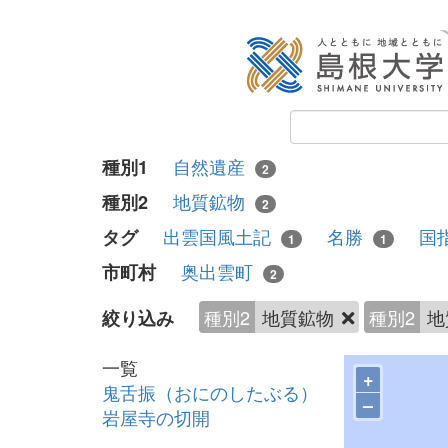
自然遺産
種別1
2
地質鉱物
種別2
2
出雲国風土記
名勝
国
タグ
1
1
奥出雲町
市町村
2
種別2
地質鉱物
種別2
地
絞り込み
一覧
+
鬼舌振（おにのしたぶる）
–
岩屋寺の切開