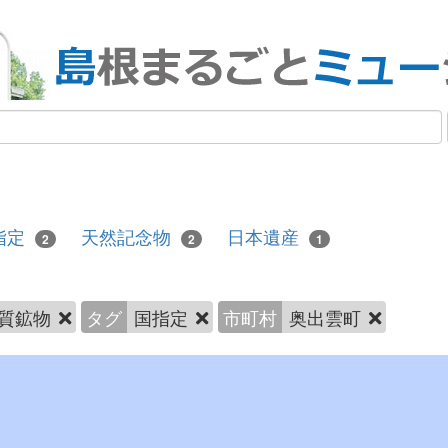
指定
天然記念物
日本遺産
2
2
1
質鉱物
タグ
国指定
市町村
奥出雲町