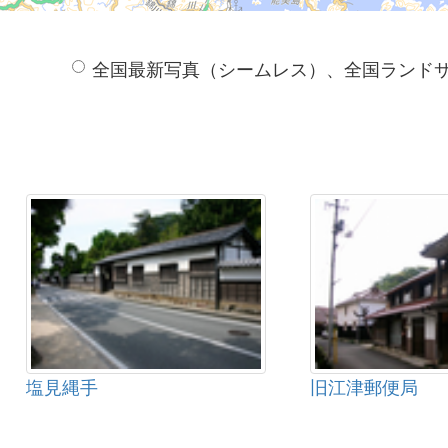
全国最新写真（シームレス）、全国ランド
塩見縄手
旧江津郵便局