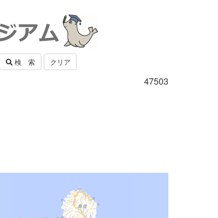
検 索
クリア
47503