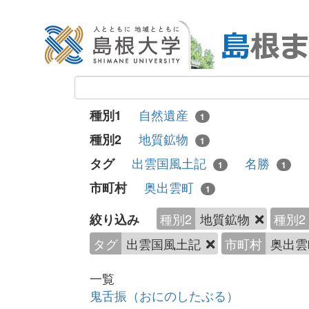
自然遺産
種別1
1
地質鉱物
種別2
1
出雲国風土記
名勝
タグ
1
1
奥出雲町
市町村
1
種別2
地質鉱物
種別2
絞り込み
タグ
出雲国風土記
市町村
奥出
一覧
鬼舌振（おにのしたぶる）