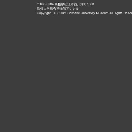
〒690-8504 島根県松江市西川津町1060
島根大学総合博物館アシカル
Copyright（C）2021 Shimane University Museum All Rights Rese