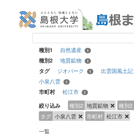
自然遺産
種別1
1
地質鉱物
種別2
1
ジオパーク
出雲国風土
タグ
1
小泉八雲
1
松江市
市町村
1
種別2
地質鉱物
種別2
絞り込み
タグ
小泉八雲
市町村
松江市
一覧