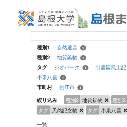
自然遺産
種別1
1
地質鉱物
種別2
1
ジオパーク
出雲国風土
タグ
1
小泉八雲
1
松江市
市町村
1
種別2
地質鉱物
種別2
絞り込み
タグ
天然記念物
タグ
小泉八雲
一覧