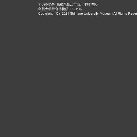
〒690-8504 島根県松江市西川津町1060
島根大学総合博物館アシカル
Copyright（C）2021 Shimane University Museum All Rights Rese