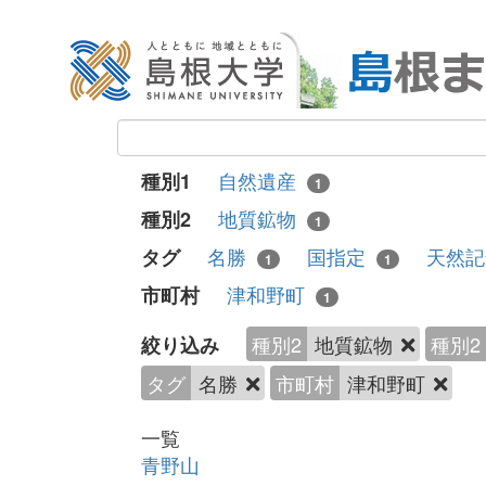
自然遺産
種別1
1
地質鉱物
種別2
1
名勝
国指定
天然
タグ
1
1
津和野町
市町村
1
種別2
地質鉱物
種別2
絞り込み
タグ
名勝
市町村
津和野町
一覧
青野山