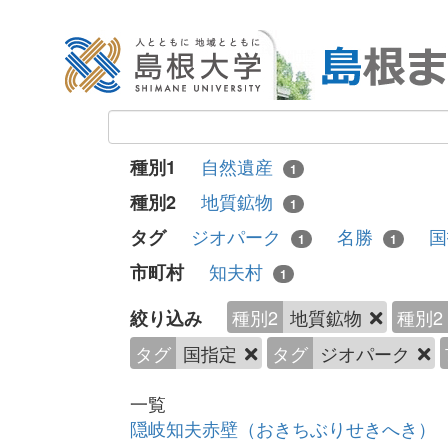
自然遺産
種別1
1
地質鉱物
種別2
1
ジオパーク
名勝
タグ
1
1
知夫村
市町村
1
種別2
地質鉱物
種別2
絞り込み
タグ
国指定
タグ
ジオパーク
一覧
隠岐知夫赤壁（おきちぶりせきへき）