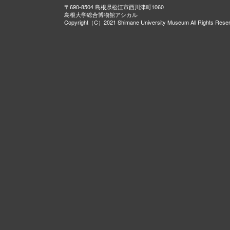
〒690-8504 島根県松江市西川津町1060
島根大学総合博物館アシカル
Copyright（C）2021 Shimane University Museum All Rights Rese