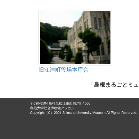
旧江津町役場本庁舎
「島根まるごとミュ
〒690-8504 島根県松江市西川津町1060
島根大学総合博物館アシカル
Copyright（C）2021 Shimane University Museum All Rights Reserved.