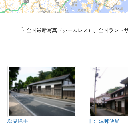
全国最新写真（シームレス）、全国ランド
塩見縄手
旧江津郵便局