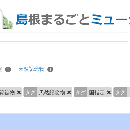
定
天然記念物
1
1
質鉱物
タグ
天然記念物
タグ
国指定
タグ