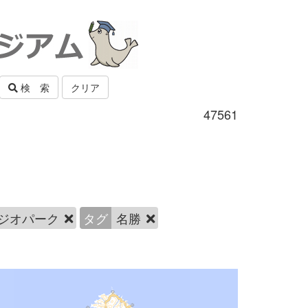
検 索
クリア
47561
ジオパーク
タグ
名勝