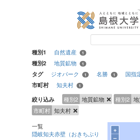
自然遺産
種別1
1
地質鉱物
種別2
1
ジオパーク
名勝
国指
タグ
1
1
知夫村
市町村
1
種別2
地質鉱物
種別2
地
絞り込み
市町村
知夫村
一覧
+
隠岐知夫赤壁（おきちぶり
–