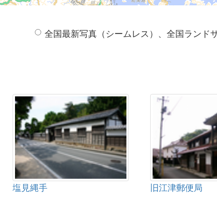
全国最新写真（シームレス）、全国ランド
塩見縄手
旧江津郵便局