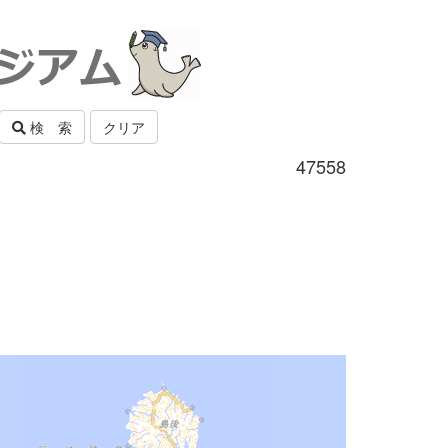
検 索
クリア
47558