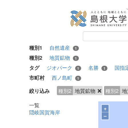
自然遺産
種別1
1
地質鉱物
種別2
1
ジオパーク
名勝
国指
タグ
1
1
西ノ島町
市町村
1
種別2
地質鉱物
種別2
地
絞り込み
一覧
+
隠岐国賀海岸
–