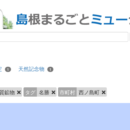
定
天然記念物
1
1
質鉱物
タグ
名勝
市町村
西ノ島町