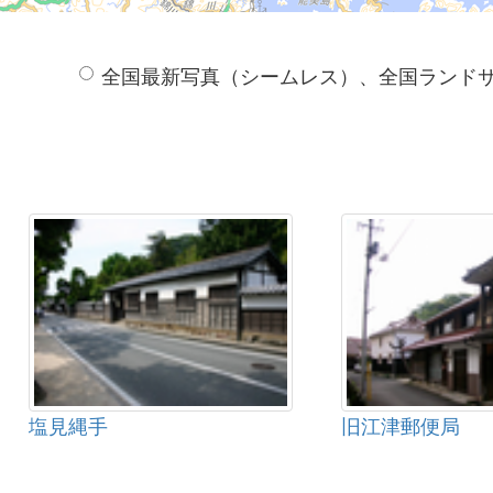
全国最新写真（シームレス）、全国ランド
塩見縄手
旧江津郵便局