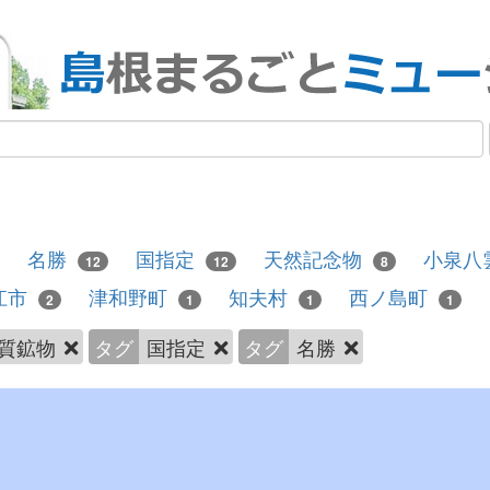
名勝
国指定
天然記念物
小泉八
12
12
8
江市
津和野町
知夫村
西ノ島町
2
1
1
1
質鉱物
タグ
国指定
タグ
名勝