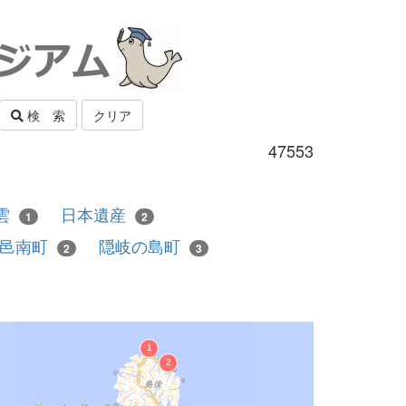
検 索
クリア
47553
雲
日本遺産
1
2
邑南町
隠岐の島町
2
3