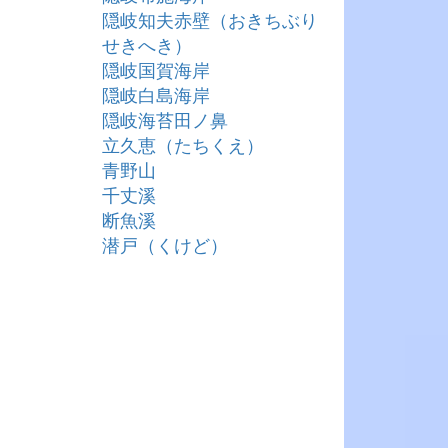
隠岐知夫赤壁（おきちぶり
せきへき）
隠岐国賀海岸
隠岐白島海岸
隠岐海苔田ノ鼻
立久恵（たちくえ）
青野山
千丈溪
断魚溪
潜戸（くけど）