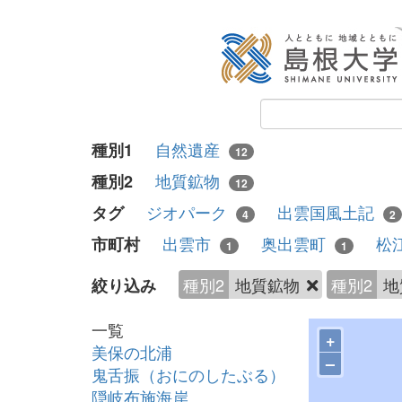
自然遺産
種別1
12
地質鉱物
種別2
12
ジオパーク
出雲国風土記
タグ
4
2
出雲市
奥出雲町
松
市町村
1
1
種別2
地質鉱物
種別2
地
絞り込み
一覧
+
美保の北浦
–
鬼舌振（おにのしたぶる）
隠岐布施海岸