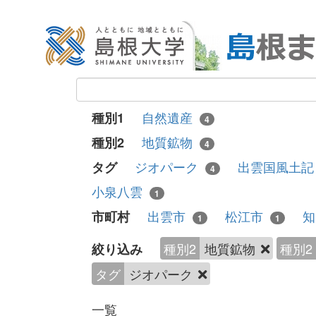
自然遺産
種別1
4
地質鉱物
種別2
4
ジオパーク
出雲国風土
タグ
4
小泉八雲
1
出雲市
松江市
市町村
1
1
種別2
地質鉱物
種別2
絞り込み
タグ
ジオパーク
一覧