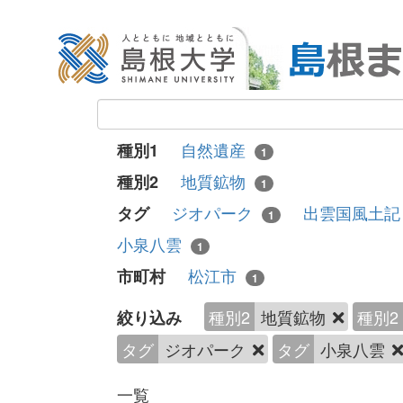
自然遺産
種別1
1
地質鉱物
種別2
1
ジオパーク
出雲国風土
タグ
1
小泉八雲
1
松江市
市町村
1
種別2
地質鉱物
種別2
絞り込み
タグ
ジオパーク
タグ
小泉八雲
一覧