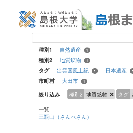
自然遺産
種別1
1
地質鉱物
種別2
1
出雲国風土記
日本遺産
タグ
1
大田市
市町村
1
種別2
地質鉱物
タグ
絞り込み
一覧
三瓶山（さんべさん）