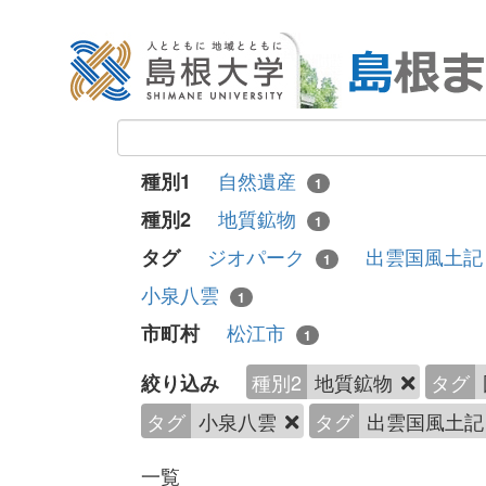
自然遺産
種別1
1
地質鉱物
種別2
1
ジオパーク
出雲国風土
タグ
1
小泉八雲
1
松江市
市町村
1
種別2
地質鉱物
タグ
絞り込み
タグ
小泉八雲
タグ
出雲国風土
一覧