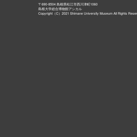
〒690-8504 島根県松江市西川津町1060
島根大学総合博物館アシカル
Copyright（C）2021 Shimane University Museum All Rights Rese