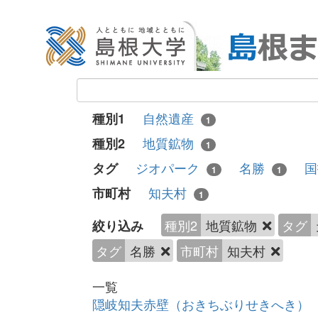
自然遺産
種別1
1
地質鉱物
種別2
1
ジオパーク
名勝
タグ
1
1
知夫村
市町村
1
種別2
地質鉱物
タグ
絞り込み
タグ
名勝
市町村
知夫村
一覧
隠岐知夫赤壁（おきちぶりせきへき）