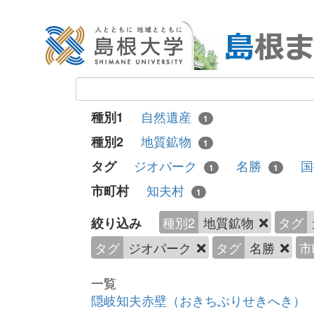
自然遺産
種別1
1
地質鉱物
種別2
1
ジオパーク
名勝
タグ
1
1
知夫村
市町村
1
種別2
地質鉱物
タグ
絞り込み
タグ
ジオパーク
タグ
名勝
市
一覧
隠岐知夫赤壁（おきちぶりせきへき）