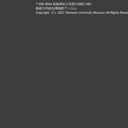
〒690-8504 島根県松江市西川津町1060
島根大学総合博物館アシカル
Copyright（C）2021 Shimane University Museum All Rights Rese