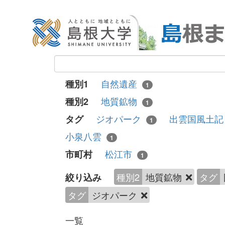
自然遺産
種別1
1
地質鉱物
種別2
1
ジオパーク
出雲国風土
タグ
1
小泉八雲
1
松江市
市町村
1
種別2
地質鉱物
タグ
絞り込み
タグ
ジオパーク
一覧