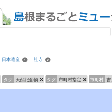
日本遺産
社寺
1
2
タグ
天然記念物
タグ
市町村指定
市町村
吉