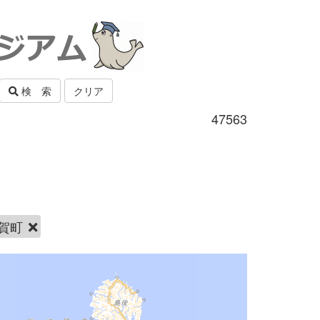
検 索
クリア
47563
賀町