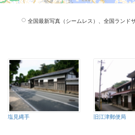
全国最新写真（シームレス）、全国ランド
塩見縄手
旧江津郵便局