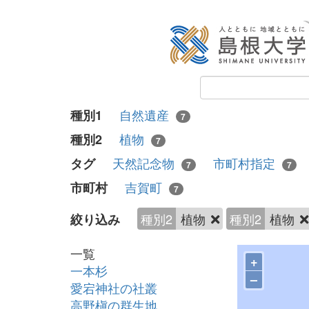
自然遺産
種別1
7
植物
種別2
7
天然記念物
市町村指定
タグ
7
7
吉賀町
市町村
7
種別2
植物
種別2
植物
絞り込み
一覧
+
一本杉
–
愛宕神社の社叢
高野槇の群生地