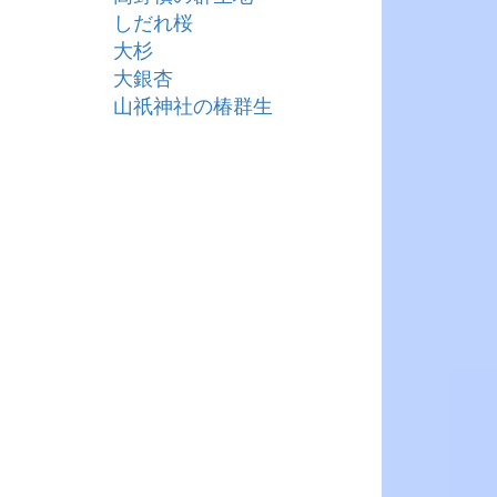
しだれ桜
大杉
大銀杏
山祇神社の椿群生