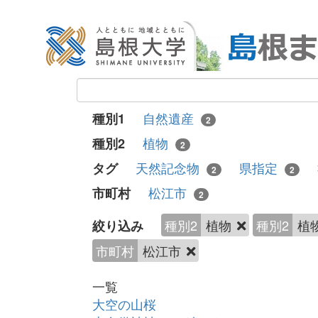
自然遺産
種別1
2
植物
種別2
2
天然記念物
県指定
タグ
2
2
松江市
市町村
2
種別2
植物
種別2
植
絞り込み
市町村
松江市
一覧
大空の山桜