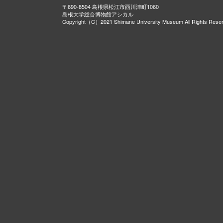
〒690-8504 島根県松江市西川津町1060
島根大学総合博物館アシカル
Copyright（C）2021 Shimane University Museum All Rights Rese