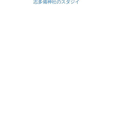
志多備神社のスダジイ