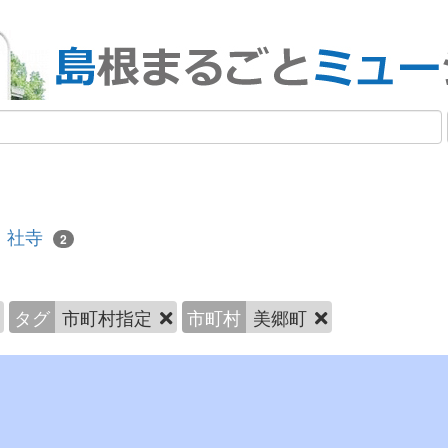
社寺
2
タグ
市町村指定
市町村
美郷町