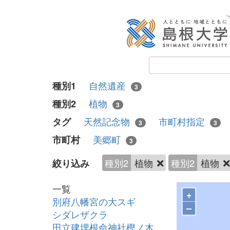
自然遺産
種別1
3
植物
種別2
3
天然記念物
市町村指定
タグ
3
3
美郷町
市町村
3
種別2
植物
種別2
植物
絞り込み
一覧
+
別府八幡宮の大スギ
–
シダレザクラ
田立建埋根命神社樫ノ木