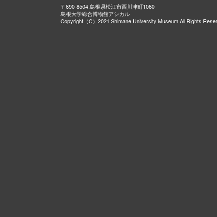
〒690-8504 島根県松江市西川津町1060
島根大学総合博物館アシカル
Copyright（C）2021 Shimane University Museum All Rights Rese