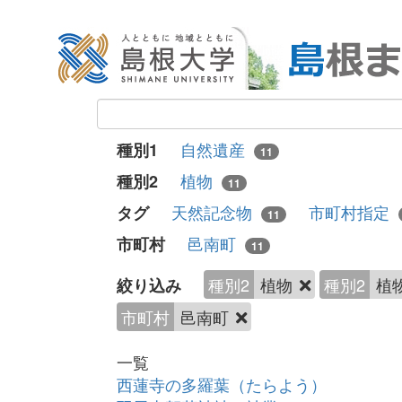
自然遺産
種別1
11
植物
種別2
11
天然記念物
市町村指定
タグ
11
邑南町
市町村
11
種別2
植物
種別2
植
絞り込み
市町村
邑南町
一覧
西蓮寺の多羅葉（たらよう）