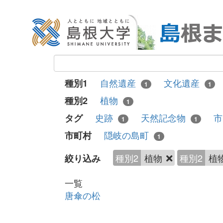
自然遺産
文化遺産
種別1
1
1
植物
種別2
1
史跡
天然記念物
市
タグ
1
1
隠岐の島町
市町村
1
種別2
植物
種別2
植
絞り込み
一覧
唐傘の松