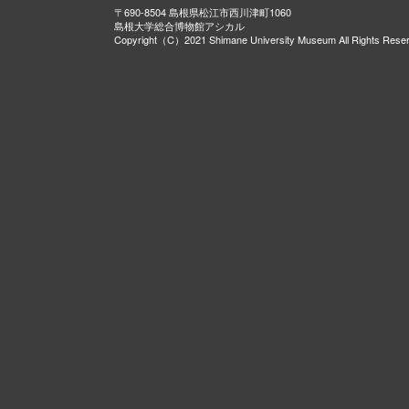
〒690-8504 島根県松江市西川津町1060
島根大学総合博物館アシカル
Copyright（C）2021 Shimane University Museum All Rights Rese