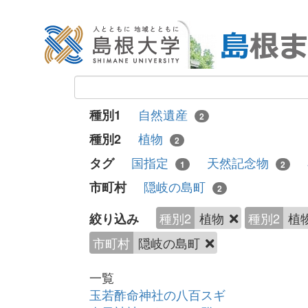
自然遺産
種別1
2
植物
種別2
2
国指定
天然記念物
タグ
1
2
隠岐の島町
市町村
2
種別2
植物
種別2
植
絞り込み
市町村
隠岐の島町
一覧
玉若酢命神社の八百スギ