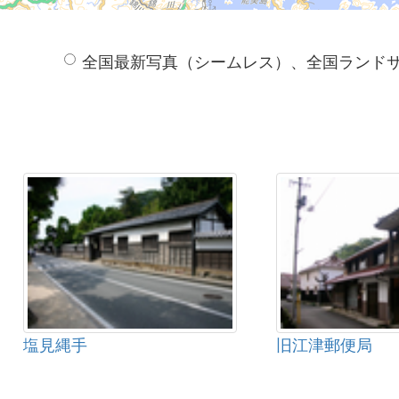
全国最新写真（シームレス）、全国ランド
塩見縄手
旧江津郵便局