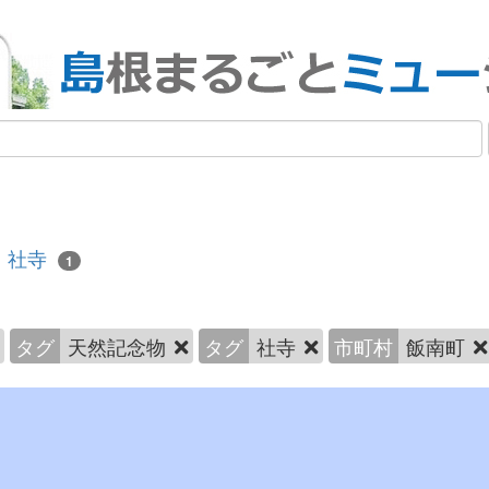
社寺
1
タグ
天然記念物
タグ
社寺
市町村
飯南町