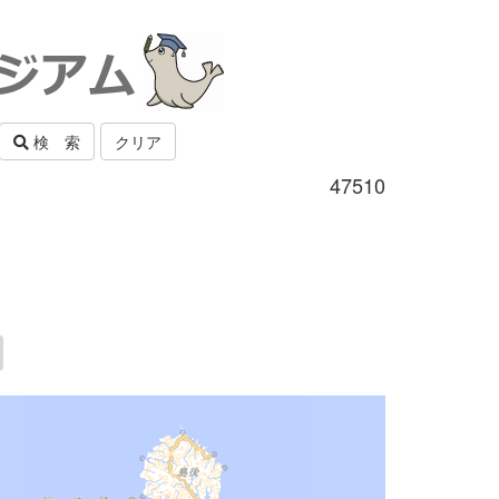
検 索
クリア
47510