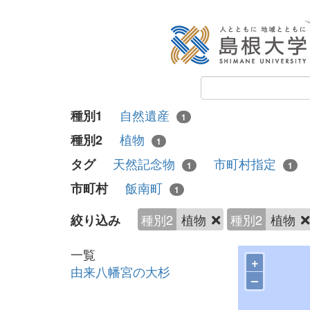
自然遺産
種別1
1
植物
種別2
1
天然記念物
市町村指定
タグ
1
1
飯南町
市町村
1
種別2
植物
種別2
植物
絞り込み
一覧
+
由来八幡宮の大杉
–