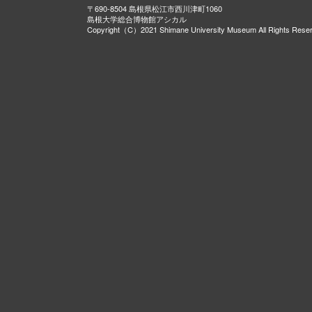
〒690-8504 島根県松江市西川津町1060
島根大学総合博物館アシカル
Copyright（C）2021 Shimane University Museum All Rights Rese