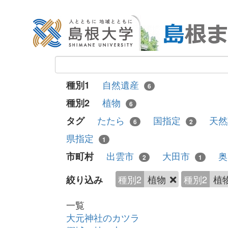
自然遺産
種別1
6
植物
種別2
6
たたら
国指定
天
タグ
6
2
県指定
1
出雲市
大田市
市町村
2
1
種別2
植物
種別2
植
絞り込み
一覧
大元神社のカツラ