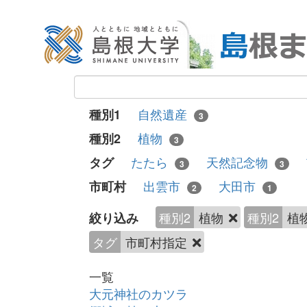
自然遺産
種別1
3
植物
種別2
3
たたら
天然記念物
タグ
3
3
出雲市
大田市
市町村
2
1
種別2
植物
種別2
植
絞り込み
タグ
市町村指定
一覧
大元神社のカツラ