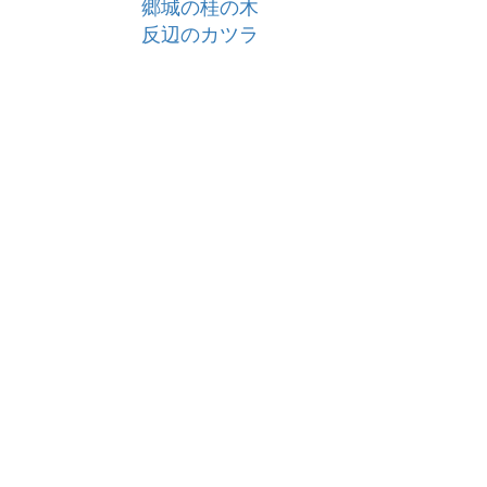
郷城の桂の木
反辺のカツラ