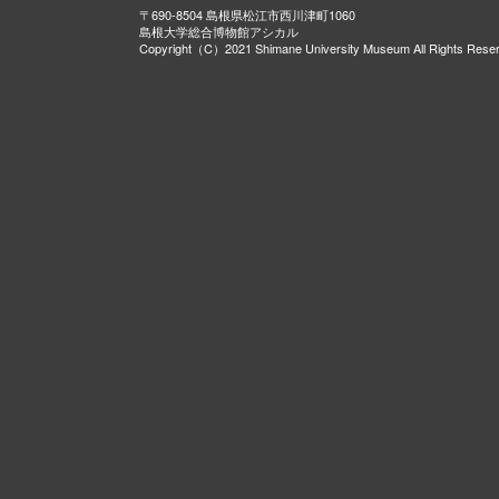
〒690-8504 島根県松江市西川津町1060
島根大学総合博物館アシカル
Copyright（C）2021 Shimane University Museum All Rights Rese