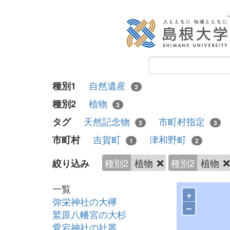
自然遺産
種別1
3
植物
種別2
3
天然記念物
市町村指定
タグ
3
3
吉賀町
津和野町
市町村
1
2
種別2
植物
種別2
植物
絞り込み
一覧
+
弥栄神社の大欅
–
鷲原八幡宮の大杉
愛宕神社の社叢