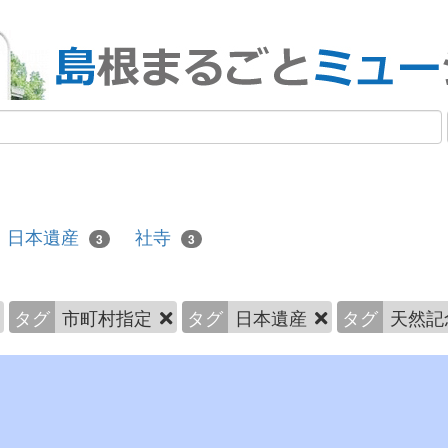
日本遺産
社寺
3
3
タグ
市町村指定
タグ
日本遺産
タグ
天然記