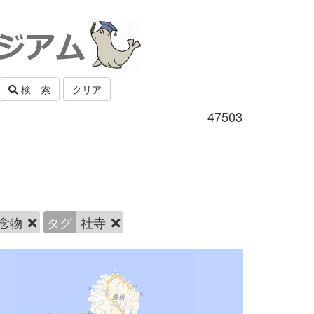
検 索
クリア
47503
念物
タグ
社寺