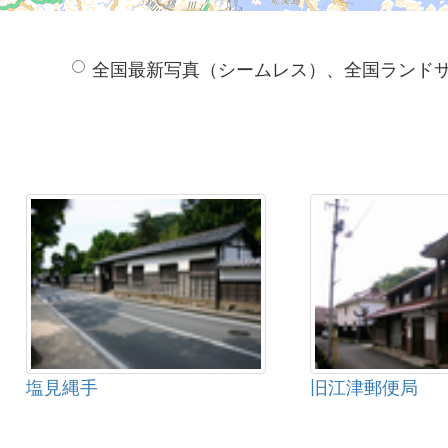
全国最新写真（シームレス）、全国ランド
塩見縄手
旧江津郵便局