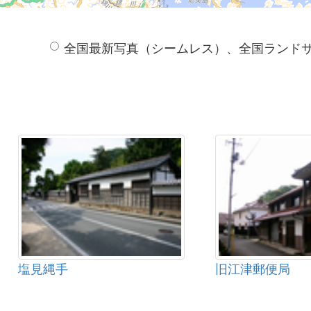
全国最新写真（シームレス）、全国ランド
塩見縄手
旧江津郵便局