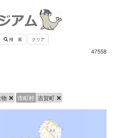
検 索
クリア
47558
念物
市町村
吉賀町