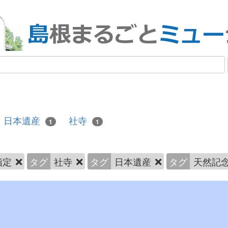
日本遺産
社寺
1
1
指定
タグ
社寺
タグ
日本遺産
タグ
天然記