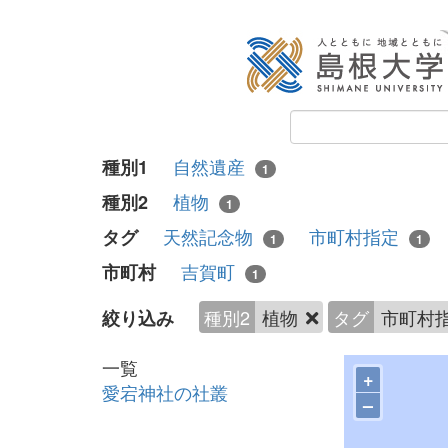
自然遺産
種別1
1
植物
種別2
1
天然記念物
市町村指定
タグ
1
1
吉賀町
市町村
1
種別2
植物
タグ
市町村
絞り込み
一覧
+
愛宕神社の社叢
–