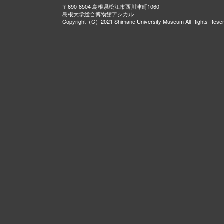
〒690-8504 島根県松江市西川津町1060
島根大学総合博物館アシカル
Copyright（C）2021 Shimane University Museum All Rights Rese