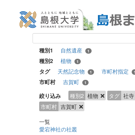
自然遺産
種別1
1
植物
種別2
1
天然記念物
市町村指定
タグ
1
吉賀町
市町村
1
種別2
植物
タグ
社
絞り込み
市町村
吉賀町
一覧
愛宕神社の社叢