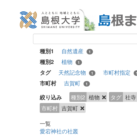
自然遺産
種別1
1
植物
種別2
1
天然記念物
市町村指定
タグ
1
吉賀町
市町村
1
種別2
植物
タグ
社
絞り込み
市町村
吉賀町
一覧
愛宕神社の社叢