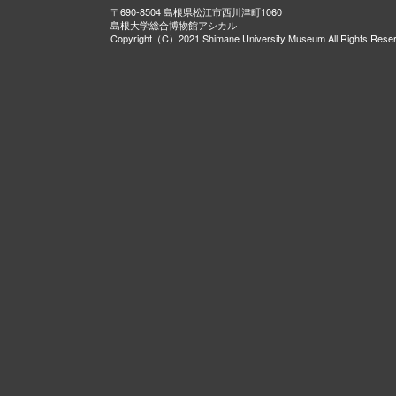
〒690-8504 島根県松江市西川津町1060
島根大学総合博物館アシカル
Copyright（C）2021 Shimane University Museum All Rights Rese