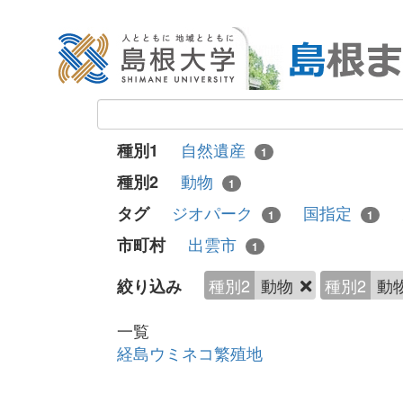
自然遺産
種別1
1
動物
種別2
1
ジオパーク
国指定
タグ
1
1
出雲市
市町村
1
種別2
動物
種別2
動
絞り込み
一覧
経島ウミネコ繁殖地