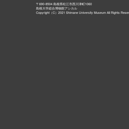
〒690-8504 島根県松江市西川津町1060
島根大学総合博物館アシカル
Copyright（C）2021 Shimane University Museum All Rights Rese