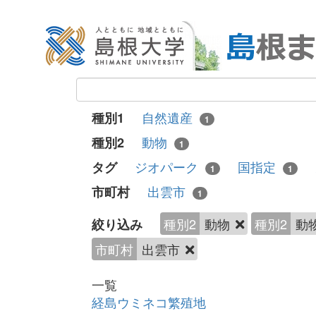
自然遺産
種別1
1
動物
種別2
1
ジオパーク
国指定
タグ
1
1
出雲市
市町村
1
種別2
動物
種別2
動
絞り込み
市町村
出雲市
一覧
経島ウミネコ繁殖地