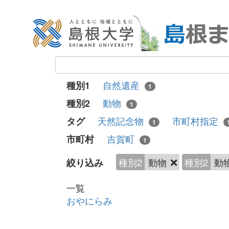
自然遺産
種別1
1
動物
種別2
1
天然記念物
市町村指定
タグ
1
吉賀町
市町村
1
種別2
動物
種別2
動
絞り込み
一覧
おやにらみ