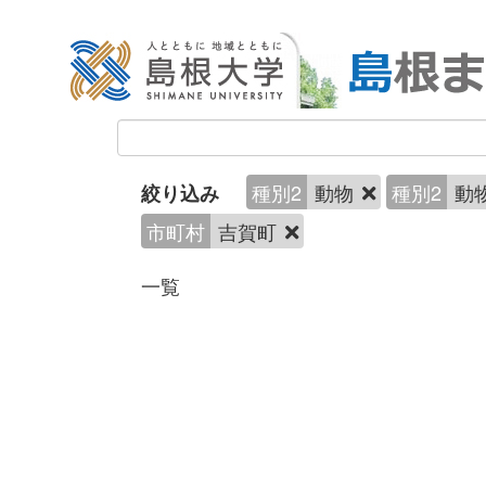
種別2
動物
種別2
動
絞り込み
市町村
吉賀町
一覧